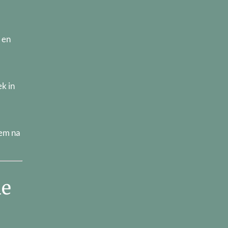
 en
k in
hem na
ne