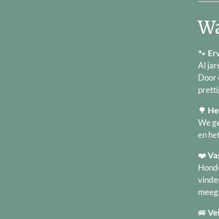
Wa
🐾
Er
Al ja
Door 
prett
🌳
He
We ge
en he
❤️
Va
Honde
vinden
meega
🚐
Vei