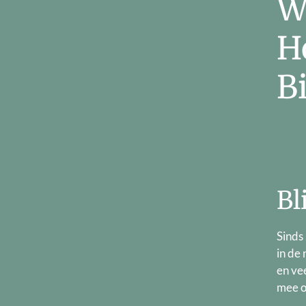
W
H
B
Bl
Sinds
in de
en ve
mee o