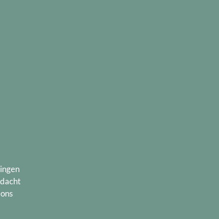
lingen
ndacht
 ons