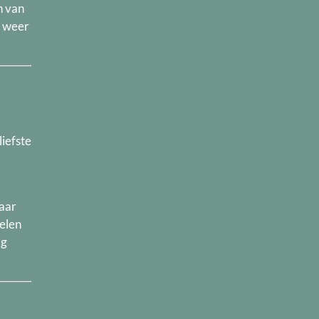
n van
g weer
liefste
maar
elen
ag