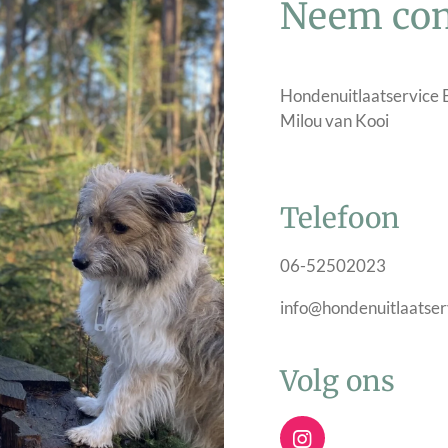
Neem con
Hondenuitlaatservice 
Milou van Kooi
Telefoon
06-52502023
info@hondenuitlaatser
Volg ons
I