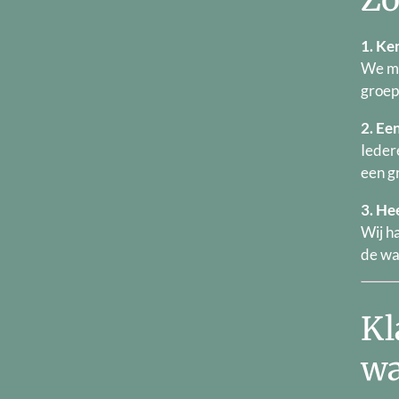
1. Ke
We ma
groep
2. Ee
Ieder
een gr
3. He
Wij h
de wa
Kl
wa