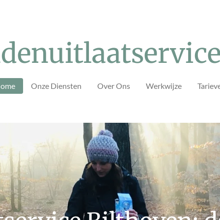
denuitlaatservice
ome
Onze Diensten
Over Ons
Werkwijze
Tariev