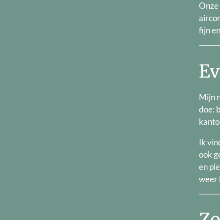
Onze 
airco
fijn e
Ev
Mijn n
doe: b
kanto
Ik vin
ook g
en pl
weer 
Zo